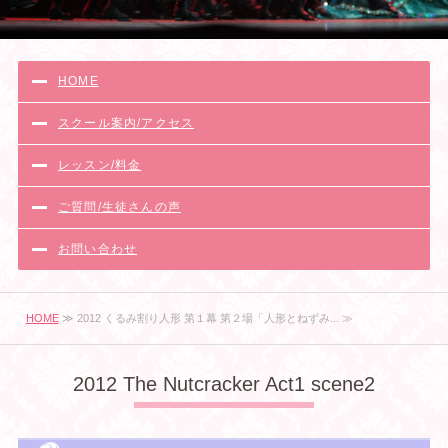
HOME
スクール案内/アクセス
レッスン/料金
ご質問/生徒さんの声
お問い合わせ
HOME
≫ 2012 くるみ割り人形 第１幕 第２場「人形とねずみ... ≫
2012 The Nutcracker Act1 scene2